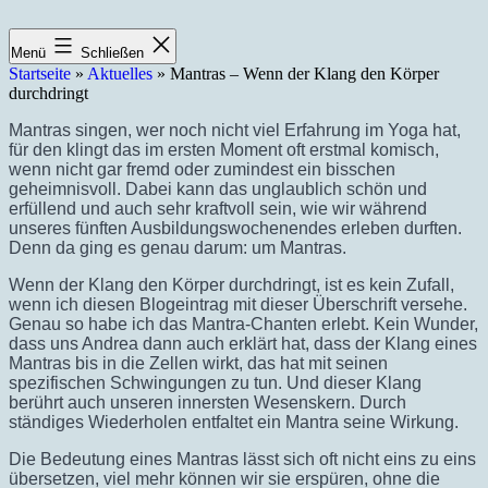
Zum
Inhalt
Menü
Schließen
springen
Startseite
»
Aktuelles
»
Mantras – Wenn der Klang den Körper
durchdringt
Mantras singen, wer noch nicht viel Erfahrung im Yoga hat,
für den klingt das im ersten Moment oft erstmal komisch,
wenn nicht gar fremd oder zumindest ein bisschen
geheimnisvoll. Dabei kann das unglaublich schön und
erfüllend und auch sehr kraftvoll sein, wie wir während
unseres fünften Ausbildungswochenendes erleben durften.
Denn da ging es genau darum: um Mantras.
Wenn der Klang den Körper durchdringt, ist es kein Zufall,
wenn ich diesen Blogeintrag mit dieser Überschrift versehe.
Genau so habe ich das Mantra-Chanten erlebt. Kein Wunder,
dass uns Andrea dann auch erklärt hat, dass der Klang eines
Mantras bis in die Zellen wirkt, das hat mit seinen
spezifischen Schwingungen zu tun. Und dieser Klang
berührt auch unseren innersten Wesenskern. Durch
ständiges Wiederholen entfaltet ein Mantra seine Wirkung.
Die Bedeutung eines Mantras lässt sich oft nicht eins zu eins
übersetzen, viel mehr können wir sie erspüren, ohne die