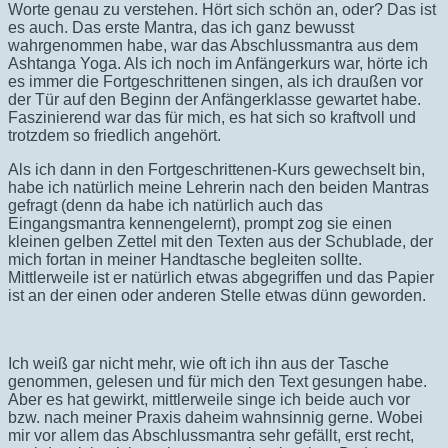
Worte genau zu verstehen. Hört sich schön an, oder? Das ist
es auch. Das erste Mantra, das ich ganz bewusst
wahrgenommen habe, war das Abschlussmantra aus dem
Ashtanga Yoga. Als ich noch im Anfängerkurs war, hörte ich
es immer die Fortgeschrittenen singen, als ich draußen vor
der Tür auf den Beginn der Anfängerklasse gewartet habe.
Faszinierend war das für mich, es hat sich so kraftvoll und
trotzdem so friedlich angehört.
Als ich dann in den Fortgeschrittenen-Kurs gewechselt bin,
habe ich natürlich meine Lehrerin nach den beiden Mantras
gefragt (denn da habe ich natürlich auch das
Eingangsmantra kennengelernt), prompt zog sie einen
kleinen gelben Zettel mit den Texten aus der Schublade, der
mich fortan in meiner Handtasche begleiten sollte.
Mittlerweile ist er natürlich etwas abgegriffen und das Papier
ist an der einen oder anderen Stelle etwas dünn geworden.
Ich weiß gar nicht mehr, wie oft ich ihn aus der Tasche
genommen, gelesen und für mich den Text gesungen habe.
Aber es hat gewirkt, mittlerweile singe ich beide auch vor
bzw. nach meiner Praxis daheim wahnsinnig gerne. Wobei
mir vor allem das Abschlussmantra sehr gefällt, erst recht,